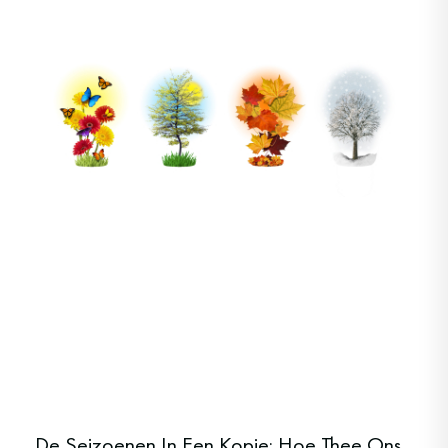
De Seizoenen In Een Kopje: Hoe Thee Ons