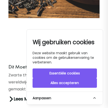
Wij gebruiken cookies
Deze website maakt gebruik van
cookies om de gebruikerservaring te
verbeteren.
Dit Moet Je Weten Over Zwarte Thee
Essentiële cookies
Zwarte thee is een populaire drank die
wereldwijd wordt geconsumeerd. Het is
Alles accepteren
gemaakt van de bladeren van de Camellia
sinensis plant en heeft een karakteristieke...
Aanpassen
Lees Meer