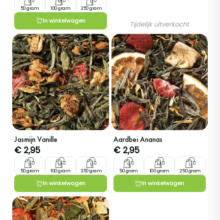
S
M
L
50 gram
100 gram
250 gram
In winkelwagen
Tijdelijk uitverkocht
Jasmijn Vanille
Aardbei Ananas
€
2,95
€
2,95
S
M
L
S
M
L
50 gram
100 gram
250 gram
50 gram
100 gram
250 gram
In winkelwagen
In winkelwagen