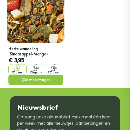
Herfstwandeling
(Sinaasappel-Mango)
€
3,95
S
M
L
50 gram
100 gram
250 gram
In winkelwagen
Nieuwsbrief
Ontvang onze nieuwsbrief maximaal één keer
per week met alle nieuwtjes, aanbiedingen en
de nieuwste producten!