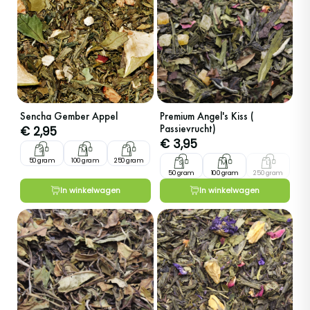
Sencha Gember Appel
Premium Angel's Kiss (
Passievrucht)
€
2,95
€
3,95
S
M
L
50 gram
100 gram
250 gram
S
M
L
50 gram
100 gram
250 gram
In winkelwagen
In winkelwagen