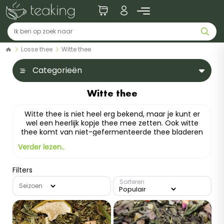
Losse thee
Witte thee
Categorieën
Witte thee
Witte thee is niet heel erg bekend, maar je kunt er
wel een heerlijk kopje thee mee zetten. Ook witte
thee komt van niet-gefermenteerde thee bladeren
en bevat weinig theïne (cafeïne). Witte thee heeft
Verder lezen..
een hele subtiele smaak en is daardoor ook goed te
combineren met andere lekkere smaken zoals
fruitige smaken.
Filters
Sorteren
Voor witte thee mogen alleen de jongste knoppen
Seizoen
(minder dan 48 uur oud) van de plant geplukt
worden.