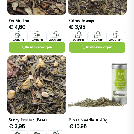
Pai Mu Tan
Citrus Jasmijn
€
4,60
€
3,95
S
M
L
S
M
L
50 gram
100 gram
250 gram
50 gram
100 gram
250 gram
In winkelwagen
In winkelwagen
Sunny Passion (Peer)
Silver Needle A 40g
€
3,95
€ 10,95