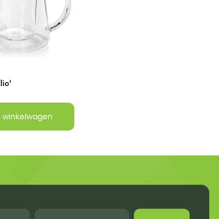
lio'
n winkelwagen