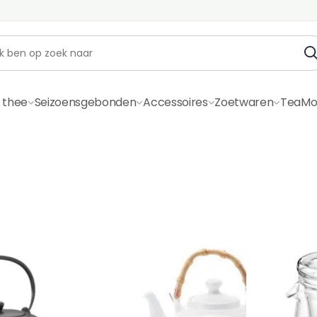
 thee
Seizoensgebonden
Accessoires
Zoetwaren
TeaMo