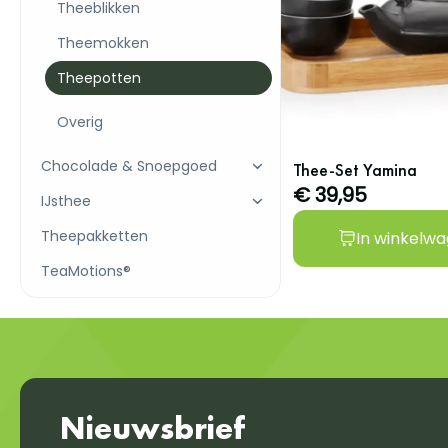
Theeblikken
Theemokken
Theepotten
Overig
Chocolade & Snoepgoed
Thee-Set Yamina
€ 39,95
IJsthee
Theepakketten
In winkelw
TeaMotions®
Nieuwsbrief