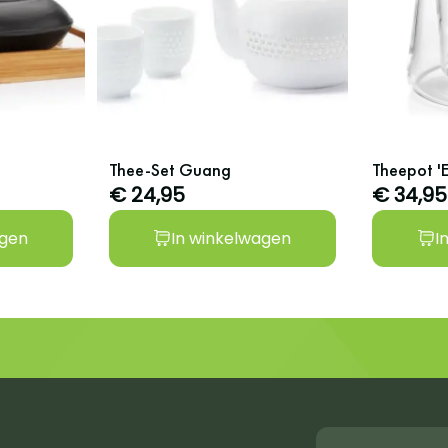
Thee-Set Guang
Theepot 'E
€ 24,95
€ 34,95
agen
In winkelwagen
I