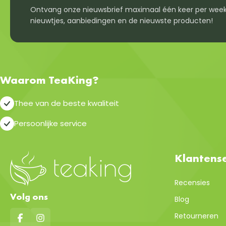
Ontvang onze nieuwsbrief maximaal één keer per week
nieuwtjes, aanbiedingen en de nieuwste producten!
Waarom TeaKing?
Thee van de beste kwaliteit
Persoonlijke service
Klantense
Recensies
Volg ons
Blog
Retourneren