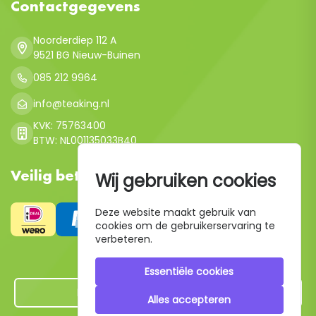
Contactgegevens
Noorderdiep 112 A
9521 BG Nieuw-Buinen
085 212 9964
info@teaking.nl
KVK: 75763400
BTW: NL001135033B40
Veilig betalen
Wij gebruiken cookies
Deze website maakt gebruik van
cookies om de gebruikerservaring te
verbeteren.
Essentiële cookies
Hier de overeenkomst ontbinden
Alles accepteren