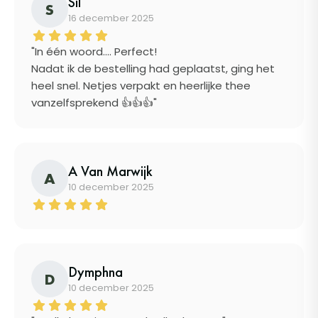
Sil
S
16 december 2025
"In één woord.... Perfect!
Nadat ik de bestelling had geplaatst, ging het
heel snel. Netjes verpakt en heerlijke thee
vanzelfsprekend 👍👍👍"
A Van Marwijk
A
10 december 2025
Dymphna
D
10 december 2025