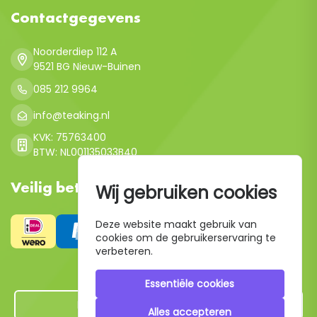
Contactgegevens
Noorderdiep 112 A
9521 BG Nieuw-Buinen
085 212 9964
info@teaking.nl
KVK: 75763400
BTW: NL001135033B40
Veilig betalen
Wij gebruiken cookies
Deze website maakt gebruik van
cookies om de gebruikerservaring te
verbeteren.
Essentiële cookies
Hier de overeenkomst ontbinden
Alles accepteren