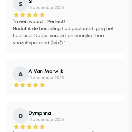
Sil
S
16 december 2025
"In één woord.... Perfect!
Nadat ik de bestelling had geplaatst, ging het
heel snel. Netjes verpakt en heerlijke thee
vanzelfsprekend 👍👍👍"
A Van Marwijk
A
10 december 2025
Dymphna
D
10 december 2025