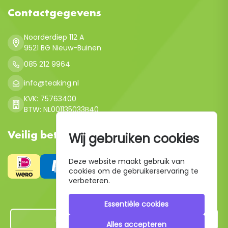
Contactgegevens
Noorderdiep 112 A
9521 BG Nieuw-Buinen
085 212 9964
info@teaking.nl
KVK: 75763400
BTW: NL001135033B40
Veilig betalen
Wij gebruiken cookies
Deze website maakt gebruik van
cookies om de gebruikerservaring te
verbeteren.
Essentiële cookies
Hier de overeenkomst ontbinden
Alles accepteren