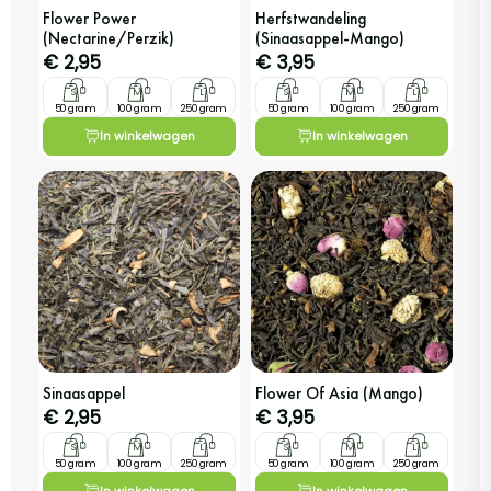
Flower Power
Herfstwandeling
(Nectarine/Perzik)
(Sinaasappel-Mango)
€
2,95
€
3,95
S
M
L
S
M
L
50 gram
100 gram
250 gram
50 gram
100 gram
250 gram
In winkelwagen
In winkelwagen
Sinaasappel
Flower Of Asia (Mango)
€
2,95
€
3,95
S
M
L
S
M
L
50 gram
100 gram
250 gram
50 gram
100 gram
250 gram
In winkelwagen
In winkelwagen