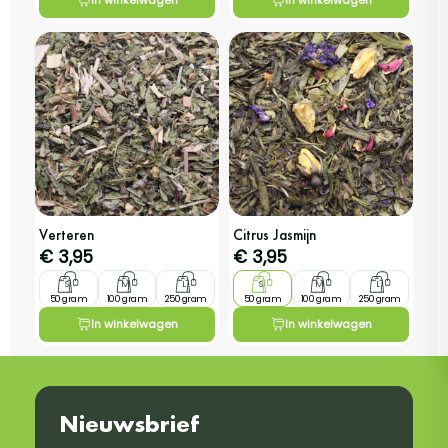
Verteren
Citrus Jasmijn
€
3,95
€
3,95
S
M
L
S
M
L
50 gram
100 gram
250 gram
50 gram
100 gram
250 gram
In winkelwagen
In winkelwagen
Nieuwsbrief