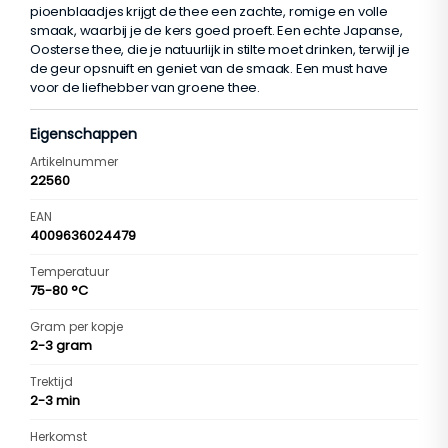
pioenblaadjes krijgt de thee een zachte, romige en volle
smaak, waarbij je de kers goed proeft. Een echte Japanse,
Oosterse thee, die je natuurlijk in stilte moet drinken, terwijl je
de geur opsnuift en geniet van de smaak. Een must have
voor de liefhebber van groene thee.
Eigenschappen
Artikelnummer
22560
EAN
4009636024479
Temperatuur
75-80 °C
Gram per kopje
2-3 gram
Trektijd
2-3 min
Herkomst