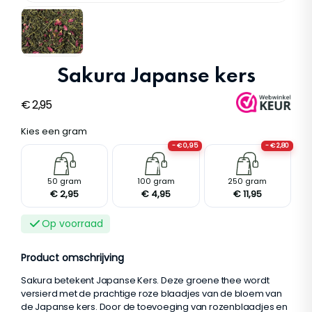
Sakura Japanse kers
€
2,95
Kies een gram
- € 0,95
- € 2,80
S
M
L
50 gram
100 gram
250 gram
€ 2,95
€ 4,95
€ 11,95
Op voorraad
Product omschrijving
Sakura betekent Japanse Kers. Deze groene thee wordt
versierd met de prachtige roze blaadjes van de bloem van
de Japanse kers. Door de toevoeging van rozenblaadjes en