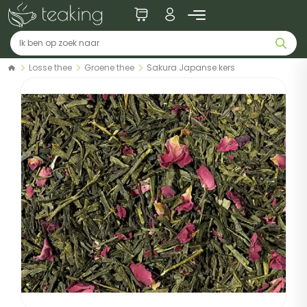
Losse thee
Groene thee
Sakura Japanse kers