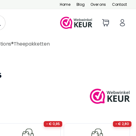
Home
Blog
Over ons
Contact
tions®
Theepakketten
s
- € 0,95
- € 2,80