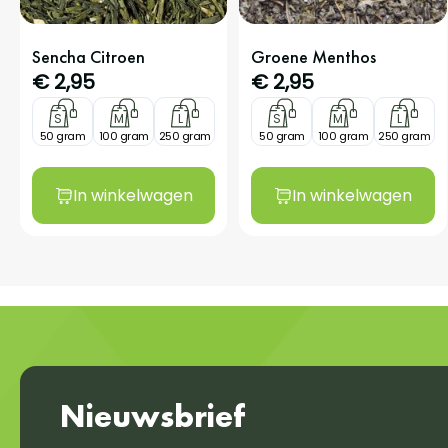
Sencha Citroen
Groene Menthos
€
2,95
€
2,95
S
M
L
S
M
L
50 gram
100 gram
250 gram
50 gram
100 gram
250 gram
In winkelwagen
In winkelwagen
Nieuwsbrief