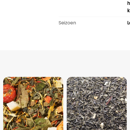
h
k
Seizoen
L