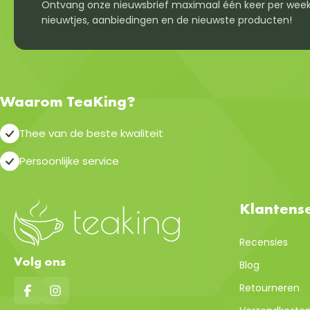
Ontvang onze nieuwsbrief maximaal één keer per week
nieuwtjes, aanbiedingen en de nieuwste producten!
Waarom TeaKing?
Thee van de beste kwaliteit
Persoonlijke service
Klantense
Recensies
Volg ons
Blog
Retourneren