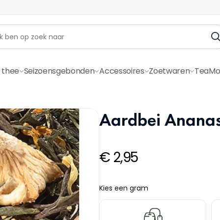
 thee
Seizoensgebonden
Accessoires
Zoetwaren
TeaMo
Aardbei Anana
€
2,95
Kies een gram