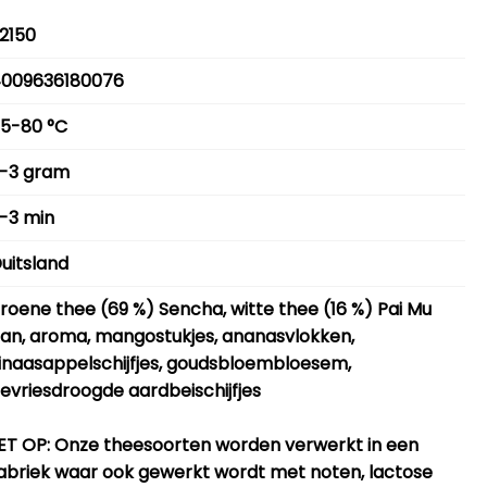
2150
009636180076
5-80 °C
-3 gram
-3 min
uitsland
roene thee (69 %) Sencha, witte thee (16 %) Pai Mu
an, aroma, mangostukjes, ananasvlokken,
inaasappelschijfjes, goudsbloembloesem,
evriesdroogde aardbeischijfjes
ET OP
: Onze theesoorten worden verwerkt in een
abriek waar ook gewerkt wordt met noten, lactose