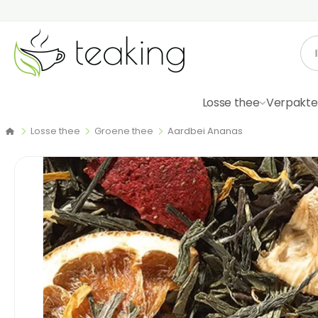
Losse thee
Verpakte
Losse thee
Groene thee
Aardbei Ananas