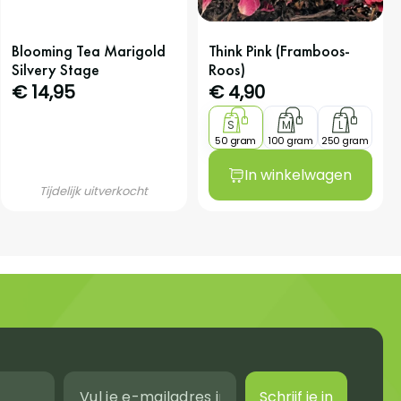
Blooming Tea Marigold
Think Pink (Framboos-
Silvery Stage
Roos)
€ 14,95
€
4,90
S
M
L
50 gram
100 gram
250 gram
In winkelwagen
Tijdelijk uitverkocht
Schrijf je in