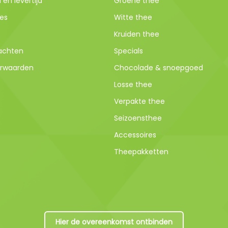
en levertijd
Groene thee
es
Witte thee
Kruiden thee
lachten
Specials
rwaarden
Chocolade & snoepgoed
Losse thee
Verpakte thee
Seizoensthee
Accessoires
Theepakketten
Hier de overeenkomst ontbinden