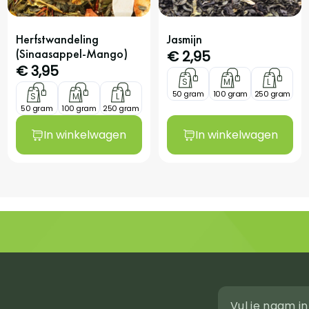
Herfstwandeling
Jasmijn
(Sinaasappel-Mango)
€
2,95
€
3,95
S
M
L
50 gram
100 gram
250 gram
S
M
L
50 gram
100 gram
250 gram
In winkelwagen
In winkelwagen