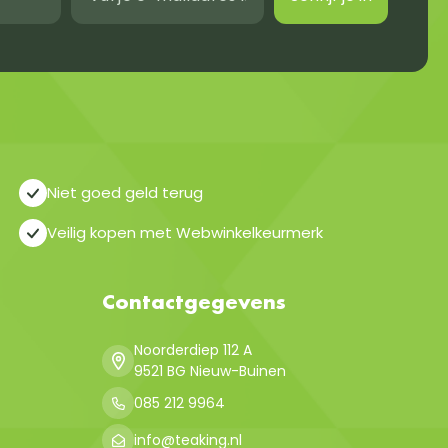
Niet goed geld terug
Veilig kopen met Webwinkelkeurmerk
Contactgegevens
Noorderdiep 112 A
9521 BG Nieuw-Buinen
085 212 9964
info@teaking.nl