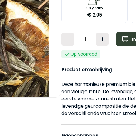
S
50 gram
€ 2,95
-
+
I
Op voorraad
Product omschrijving
Deze harmonieuze premium blend 
een vleugje lente. De levendige,
eerste warme zonnestralen. Het 
levendige geurcompositie die d
de verschillende vruchten streel
Eigenschappen