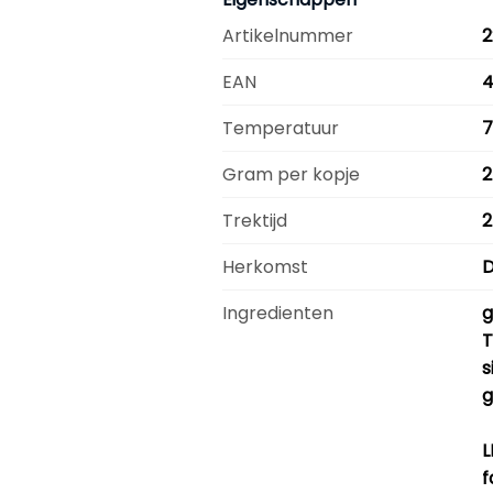
Artikelnummer
2
EAN
4
Temperatuur
7
Gram per kopje
2
Trektijd
2
Herkomst
D
Ingredienten
g
T
s
g
L
f