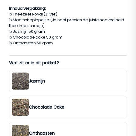
Inhoud verpakking:
1x Theezeef Royal (Zilver)
1x Maatscheplepeltje (Je hebt precies de juiste hoeveelheid
thee in je schepje)
1x Jasmijn 50 gram
1x Chocolade cake 50 gram
1x Onthaasten 50 gram
Wat zit er in dit pakket?
Jasmijn
Chocolade Cake
Onthaasten