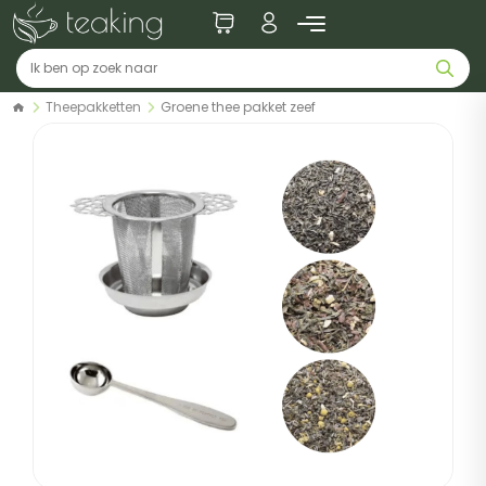
Theepakketten
Groene thee pakket zeef