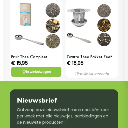
Fruit Thee Compleet
Zwarte Thee Pakket Zeef
€ 15,95
€ 18,95
In winkelwagen
Tijdelijk uitverkocht
Nieuwsbrief
Ontvang onze nieuwsbrief maximaal één keer
per week met alle nieuwtjes, aanbiedingen en
de nieuwste producten!