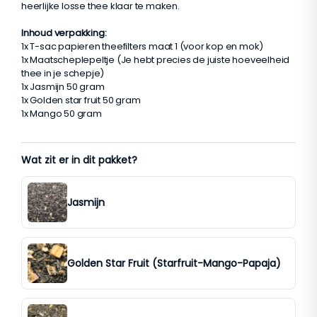
heerlijke losse thee klaar te maken.
Inhoud verpakking:
1x T-sac papieren theefilters maat 1 (voor kop en mok)
1x Maatscheplepeltje (Je hebt precies de juiste hoeveelheid
thee in je schepje)
1x Jasmijn 50 gram
1x Golden star fruit 50 gram
1x Mango 50 gram
Wat zit er in dit pakket?
Jasmijn
Golden Star Fruit (Starfruit-Mango-Papaja)