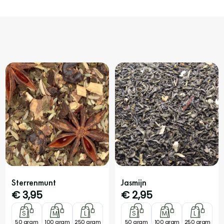
Sterrenmunt
Jasmijn
€
3,95
€
2,95
S
M
L
S
M
L
50 gram
100 gram
250 gram
50 gram
100 gram
250 gram