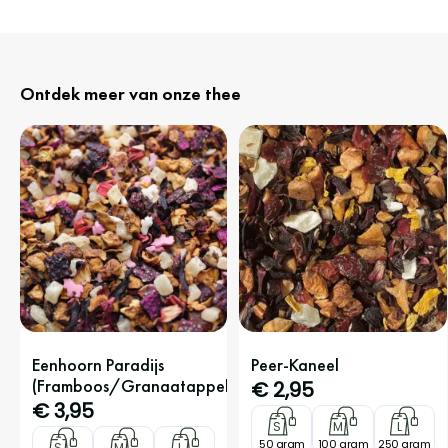
Ontdek meer van onze thee
Eenhoorn Paradijs
Peer-Kaneel
(Framboos/Granaatappel)
€
2,95
€
3,95
S
M
L
50 gram
100 gram
250 gram
S
M
L