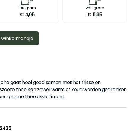
M
L
100 gram
250 gram
€ 4,95
€ 11,95
n winkelmandje
cha gaat heel goed samen met het frisse en
friszoete thee kan zowel warm of koud worden gedronken
n ons groene thee assortiment.
2435