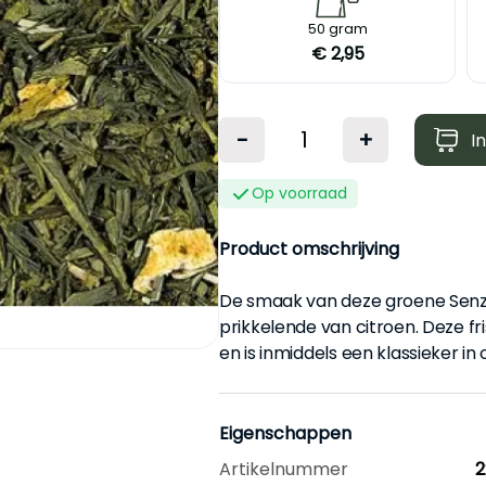
S
50 gram
€ 2,95
-
+
I
Op voorraad
Product omschrijving
De smaak van deze groene Senz
prikkelende van citroen. Deze 
en is inmiddels een klassieker i
Eigenschappen
Artikelnummer
2