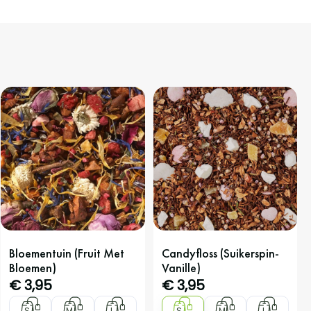
Bloementuin (fruit Met
Candyfloss (Suikerspin-
Bloemen)
Vanille)
€
3,95
€
3,95
S
M
L
S
M
L