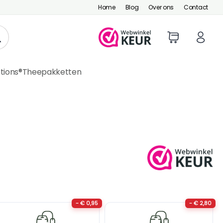
Home
Blog
Over ons
Contact
tions®
Theepakketten
- € 0,95
- € 2,80