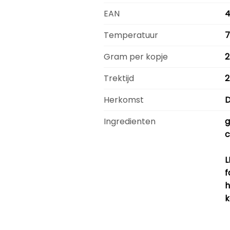
EAN
4
Temperatuur
7
Gram per kopje
2
Trektijd
2
Herkomst
D
Ingredienten
g
c
L
f
h
k