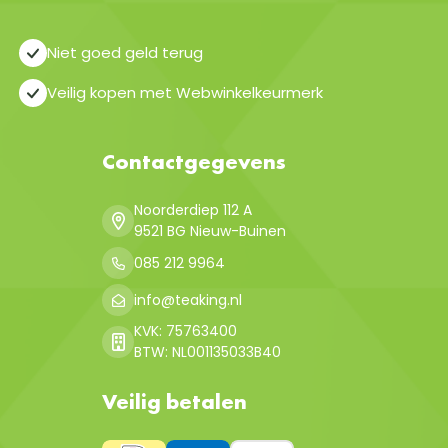
Niet goed geld terug
Veilig kopen met Webwinkelkeurmerk
Contactgegevens
Noorderdiep 112 A
9521 BG Nieuw-Buinen
085 212 9964
info@teaking.nl
KVK: 75763400
BTW: NL001135033B40
Veilig betalen