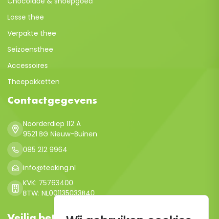
Chocolade & snoepgoed
Losse thee
Verpakte thee
Seizoensthee
Accessoires
Theepakketten
Contactgegevens
Noorderdiep 112 A
9521 BG Nieuw-Buinen
085 212 9964
info@teaking.nl
KVK: 75763400
BTW: NL001135033B40
Veilig betalen