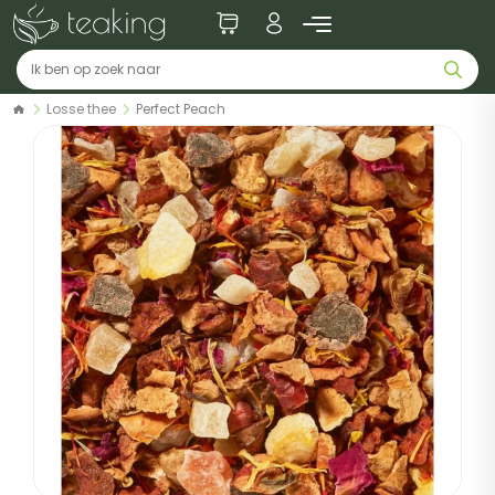
Losse thee
Perfect Peach