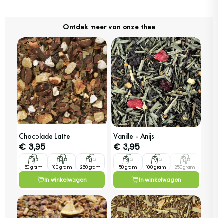
Ontdek meer van onze thee
Chocolade Latte
Vanille - Anijs
€
3,95
€
3,95
S
M
L
S
M
L
50 gram
100 gram
250 gram
50 gram
100 gram
250 gram
In winkelwagen
In winkelwagen