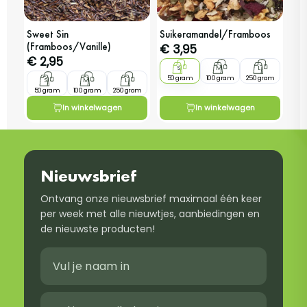
Sweet Sin
Suikeramandel/Framboos
(Framboos/Vanille)
€
3,95
€
2,95
S
M
L
50 gram
100 gram
250 gram
S
M
L
50 gram
100 gram
250 gram
In winkelwagen
In winkelwagen
Nieuwsbrief
Ontvang onze nieuwsbrief maximaal één keer
per week met alle nieuwtjes, aanbiedingen en
de nieuwste producten!