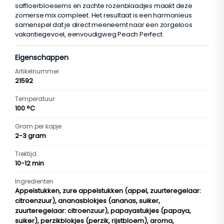
saffloerbloesems en zachte rozenblaadjes maakt deze
zomerse mix compleet. Het resultaat is een harmonieus
samenspel dat je direct meeneemt naar een zorgeloos
vakantiegevoel, eenvoudigweg Peach Perfect.
Eigenschappen
Artikelnummer
21592
Temperatuur
100 °C
Gram per kopje
2-3 gram
Trektijd
10-12 min
Ingredienten
Appelstukken, zure appelstukken (appel, zuurteregelaar:
citroenzuur), ananasblokjes (ananas, suiker,
zuurteregelaar: citroenzuur), papayastukjes (papaya,
suiker), perzikblokjes (perzik, rijstbloem), aroma,