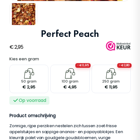
Perfect Peach
€
2,95
Kies een gram
- € 0,95
- € 2,80
S
M
L
50 gram
100 gram
250 gram
€ 2,95
€ 4,95
€ 11,95
Op voorraad
Product omschrijving
Zonnige, rijpe perziken nestelen zich tussen zoet‑frisse
appelstukjes en sappige ananas- en papayablokjes. Een
kleurrijk palet van goudgele goudsbloemen, vurige