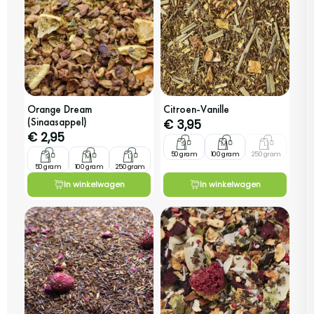
Orange Dream
Citroen-Vanille
(Sinaasappel)
€
3,95
€
2,95
S
M
L
50 gram
100 gram
250 gram
S
M
L
50 gram
100 gram
250 gram
In winkelwagen
In winkelwagen