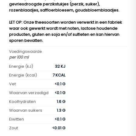
gevriesdroogde perzikstukjes (perzik, suiker),
rozenblaadjes, saffloerbloesem, goudsbloemblaadjes.
LET OP
: Onze theesoorten worden verwerkt in een fabriek
waar ook gewerkt wordt met noten, lactose houdende
producten, gluten en soja en/of sulfieten en kan hiervan
sporen bevatten.
Voedingswaarde
per 100 ml
Energie (kJ)
32 KJ
Energie (kcal)
7 KCAL
Vet
<0.1 G
Waarvan verzadigd
<0.1 G
Koolhydraten
1.6 G
Waarvan suikers
1.3 G
Eiwitten
<0.1 G
Zout
<0.01 G