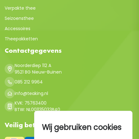
Verpakte thee
Seizoensthee
Accessoires
Theepakketten
Contactgegevens
Noorderdiep 112 A
9521 BG Nieuw-Buinen
085 212 9964
info@teaking.nl
KVK: 75763400
BTW: NL001135033B40
Veilig betalen
Wij gebruiken cookies