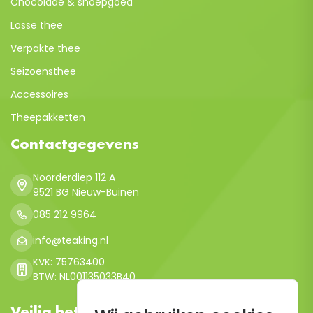
Chocolade & snoepgoed
Losse thee
Verpakte thee
Seizoensthee
Accessoires
Theepakketten
Contactgegevens
Noorderdiep 112 A
9521 BG Nieuw-Buinen
085 212 9964
info@teaking.nl
KVK: 75763400
BTW: NL001135033B40
Veilig betalen