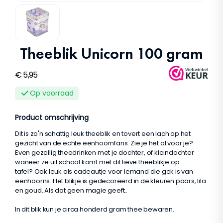
Theeblik Unicorn 100 gram
€
5,95
Op voorraad
Product omschrijving
Dit is zo'n schattig leuk theeblik en tovert een lach op het
gezicht van de echte eenhoornfans. Zie je het al voor je?
Even gezellig theedrinken met je dochter, of kleindochter
waneer ze uit school komt met dit lieve theeblikje op
tafel? Ook leuk als cadeautje voor iemand die gek is van
eenhoorns. Het blikje is gedecoreerd in de kleuren paars, lila
en goud. Als dat geen magie geeft..
In dit blik kun je circa honderd gram thee bewaren.