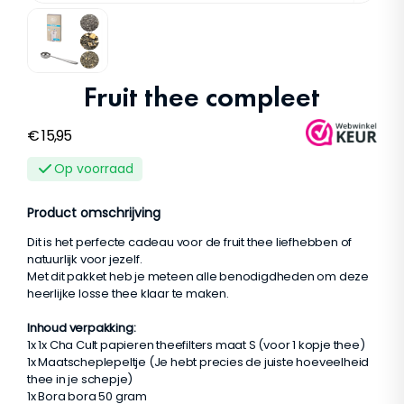
Fruit thee compleet
€
15,95
Op voorraad
Product omschrijving
Dit is het perfecte cadeau voor de fruit thee liefhebben of
natuurlijk voor jezelf.
Met dit pakket heb je meteen alle benodigdheden om deze
heerlijke losse thee klaar te maken.
Inhoud verpakking:
1x 1x Cha Cult papieren theefilters maat S (voor 1 kopje thee)
1x Maatscheplepeltje (Je hebt precies de juiste hoeveelheid
thee in je schepje)
1x Bora bora 50 gram