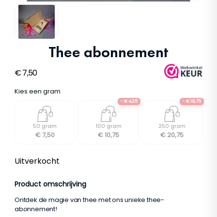
Thee abonnement
€
7,50
Kies een gram
- € 4,25
- € 16,75
S
M
L
50 gram
100 gram
250 gram
€ 7,50
€ 10,75
€ 20,75
Uitverkocht
Product omschrijving
Ontdek de magie van thee met ons unieke thee-
abonnement!