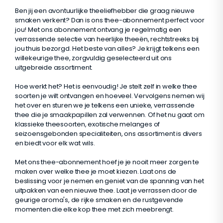
Ben jij een avontuurlijke theeliefhebber die graag nieuwe
smaken verkent? Dan is ons thee-abonnement perfect voor
jou! Met ons abonnement ontvang je regelmatig een
verrassende selectie van heerlijke theeën, rechtstreeks bij
jou thuis bezorgd. Het beste van alles? Je krijgt telkens een
willekeurige thee, zorgvuldig geselecteerd uit ons
uitgebreide assortiment.
Hoe werkt het? Het is eenvoudig! Je stelt zelf in welke thee
soorten je wilt ontvangen en hoeveel. Vervolgens nemen wij
het over en sturen we je telkens een unieke, verrassende
thee die je smaakpapillen zal verwennen. Of het nu gaat om
klassieke theesoorten, exotische melanges of
seizoensgebonden specialiteiten, ons assortiment is divers
en biedt voor elk wat wils.
Met ons thee-abonnement hoef je je nooit meer zorgen te
maken over welke thee je moet kiezen. Laat ons de
beslissing voor je nemen en geniet van de spanning van het
uitpakken van een nieuwe thee. Laat je verrassen door de
geurige aroma's, de rijke smaken en de rustgevende
momenten die elke kop thee met zich meebrengt.