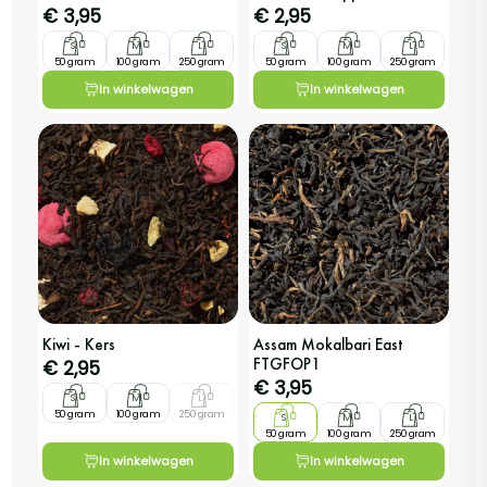
€
3,95
€
2,95
S
M
L
S
M
L
50 gram
100 gram
250 gram
50 gram
100 gram
250 gram
In winkelwagen
In winkelwagen
Kiwi - Kers
Assam Mokalbari East
FTGFOP1
€
2,95
€
3,95
S
M
L
50 gram
100 gram
250 gram
S
M
L
50 gram
100 gram
250 gram
In winkelwagen
In winkelwagen