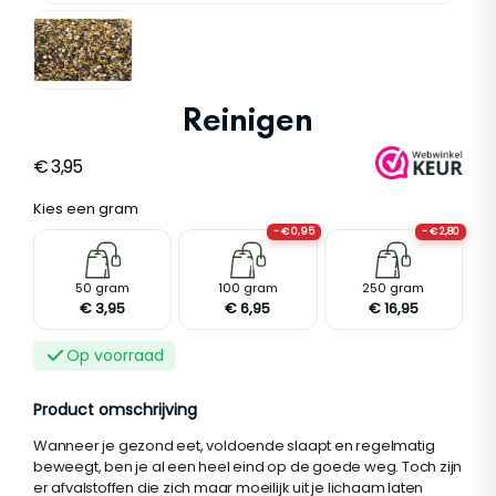
Reinigen
€
3,95
Kies een gram
- € 0,95
- € 2,80
S
M
L
50 gram
100 gram
250 gram
€ 3,95
€ 6,95
€ 16,95
Op voorraad
Product omschrijving
Wanneer je gezond eet, voldoende slaapt en regelmatig
beweegt, ben je al een heel eind op de goede weg. Toch zijn
er afvalstoffen die zich maar moeilijk uit je lichaam laten