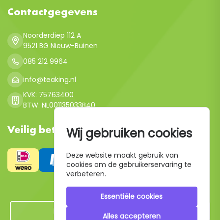
Contactgegevens
Noorderdiep 112 A
9521 BG Nieuw-Buinen
085 212 9964
info@teaking.nl
KVK: 75763400
BTW: NL001135033B40
Veilig betalen
Wij gebruiken cookies
Deze website maakt gebruik van
cookies om de gebruikerservaring te
verbeteren.
Essentiële cookies
Hier de overeenkomst ontbinden
Alles accepteren