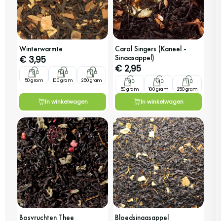
Winterwarmte
Carol Singers (kaneel -
Sinaasappel)
€
3,95
€
2,95
S
M
L
50 gram
100 gram
250 gram
S
M
L
50 gram
100 gram
250 gram
In winkelwagen
In winkelwagen
Bosvruchten Thee
Bloedsinaasappel