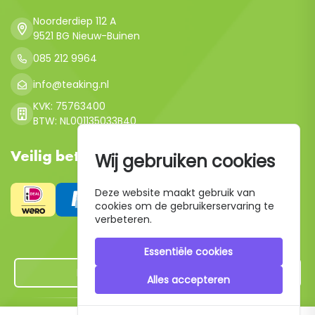
Noorderdiep 112 A
9521 BG Nieuw-Buinen
085 212 9964
info@teaking.nl
KVK: 75763400
BTW: NL001135033B40
Veilig betalen
Wij gebruiken cookies
Deze website maakt gebruik van
cookies om de gebruikerservaring te
verbeteren.
Essentiële cookies
Hier de overeenkomst ontbinden
Alles accepteren