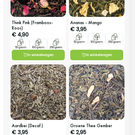
Think Pink (Framboos-
Ananas - Mango
Roos)
€
3,95
€
4,90
S
M
L
50 gram
100 gram
250 gram
S
M
L
50 gram
100 gram
250 gram
In winkelwagen
In winkelwagen
Aardbei (Decaf.)
Groene Thee Gember
€
3,95
€
2,95