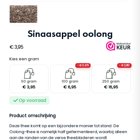
Sinaasappel oolong
€
3,95
Kies een gram
- € 0,95
- € 2,80
S
M
L
50 gram
100 gram
250 gram
€ 3,95
€ 6,95
€ 16,95
Op voorraad
Product omschrijving
Deze thee komt op een bijzondere manier tot stand. De
Oolong-thee is namelijk half gefermenteerd, waarbij alleen
aan de randen van de verse theebladeren wordt