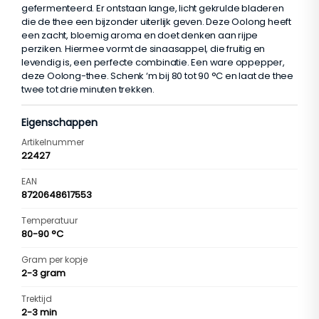
gefermenteerd. Er ontstaan lange, licht gekrulde bladeren
die de thee een bijzonder uiterlijk geven. Deze Oolong heeft
een zacht, bloemig aroma en doet denken aan rijpe
perziken. Hiermee vormt de sinaasappel, die fruitig en
levendig is, een perfecte combinatie. Een ware oppepper,
deze Oolong-thee. Schenk ‘m bij 80 tot 90 °C en laat de thee
twee tot drie minuten trekken.
Eigenschappen
Artikelnummer
22427
EAN
8720648617553
Temperatuur
80-90 °C
Gram per kopje
2-3 gram
Trektijd
2-3 min