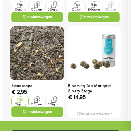
S
M
L
S
M
L
50 gram
100 gram
250 gram
50 gram
100 gram
250 gram
In winkelwagen
In winkelwagen
Sinaasappel
Blooming Tea Marigold
Silvery Stage
€
2,95
€ 14,95
S
M
L
50 gram
100 gram
250 gram
In winkelwagen
Tijdelijk uitverkocht