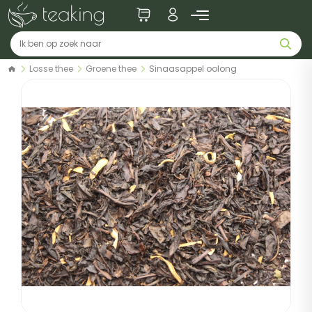
Losse thee
Groene thee
Sinaasappel oolong