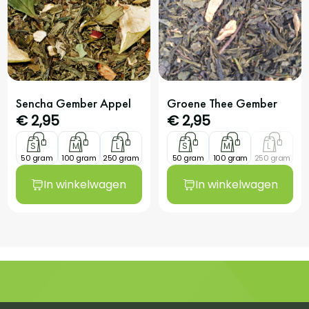
Sencha Gember Appel
Groene Thee Gember
€
2,95
€
2,95
S
M
L
S
M
L
50 gram
100 gram
250 gram
50 gram
100 gram
250 gram
In winkelwagen
In winkelwagen