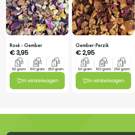
Rosé - Gember
Gember-Perzik
€
3,95
€
2,95
S
M
L
S
M
L
50 gram
100 gram
250 gram
50 gram
100 gram
250 gram
In winkelwagen
In winkelwagen