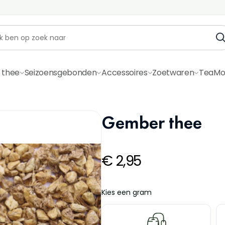
 thee
Seizoensgebonden
Accessoires
Zoetwaren
TeaMo
Gember thee
€
2,95
Kies een gram