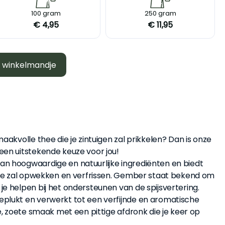
M
L
100 gram
250 gram
€ 4,95
€ 11,95
n winkelmandje
aakvolle thee die je zintuigen zal prikkelen? Dan is onze
en uitstekende keuze voor jou!
n hoogwaardige en natuurlijke ingrediënten en biedt
 je zal opwekken en verfrissen. Gember staat bekend om
e helpen bij het ondersteunen van de spijsvertering.
plukt en verwerkt tot een verfijnde en aromatische
e, zoete smaak met een pittige afdronk die je keer op