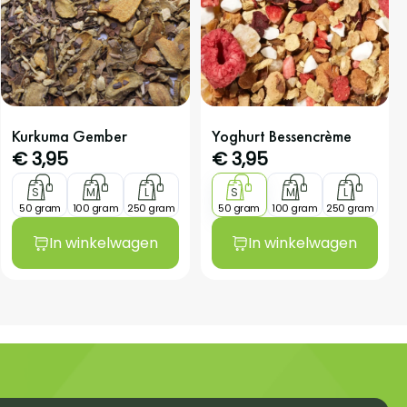
Kurkuma Gember
Yoghurt Bessencrème
€
3,95
€
3,95
S
M
L
S
M
L
50 gram
100 gram
250 gram
50 gram
100 gram
250 gram
In winkelwagen
In winkelwagen