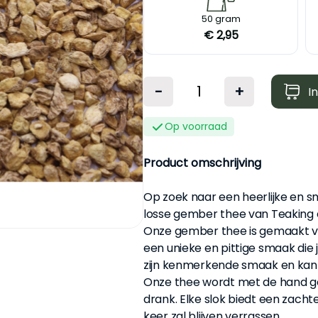
S
50 gram
€ 2,95
-
+
I
Op voorraad
Product omschrijving
Op zoek naar een heerlijke en sm
losse gember thee van Teaking e
Onze gember thee is gemaakt va
een unieke en pittige smaak die
zijn kenmerkende smaak en kan j
Onze thee wordt met de hand ge
drank. Elke slok biedt een zacht
keer zal blijven verrassen.