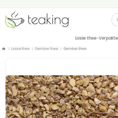
Losse thee
Verpakte
Losse thee
Gember thee
Gember thee