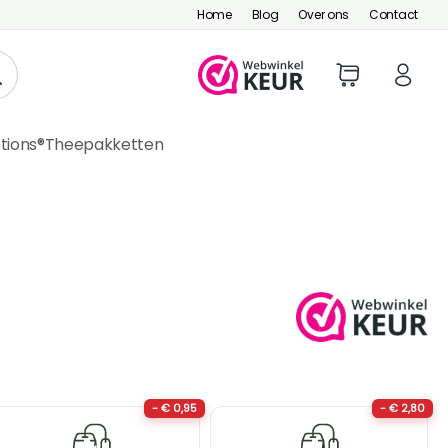
Home
Blog
Over ons
Contact
tions®
Theepakketten
- € 0,95
- € 2,80