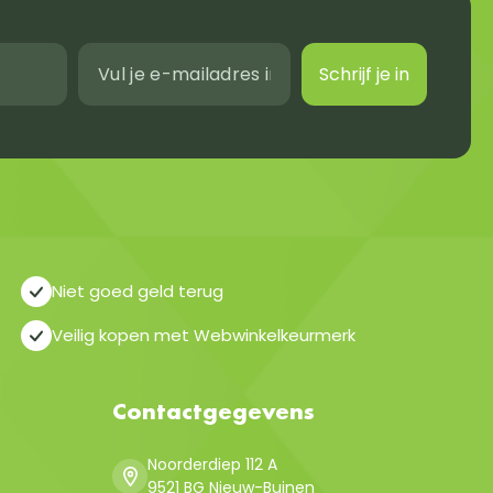
Schrijf je in
Niet goed geld terug
Veilig kopen met Webwinkelkeurmerk
Contactgegevens
Noorderdiep 112 A
9521 BG Nieuw-Buinen