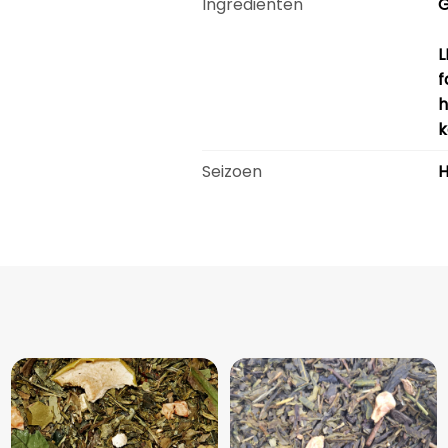
Ingredienten
L
f
h
k
Seizoen
H