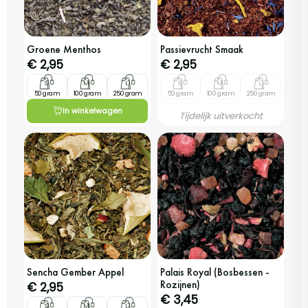
Groene Menthos
Passievrucht Smaak
€
2,95
€
2,95
S
M
L
S
M
L
50 gram
100 gram
250 gram
50 gram
100 gram
250 gram
In winkelwagen
Tijdelijk uitverkocht
Sencha Gember Appel
Palais Royal (bosbessen -
Rozijnen)
€
2,95
€
3,45
S
M
L