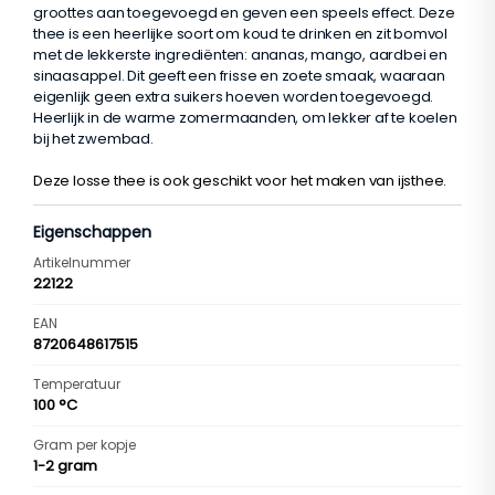
groottes aan toegevoegd en geven een speels effect. Deze
thee is een heerlijke soort om koud te drinken en zit bomvol
met de lekkerste ingrediënten: ananas, mango, aardbei en
sinaasappel. Dit geeft een frisse en zoete smaak, waaraan
eigenlijk geen extra suikers hoeven worden toegevoegd.
Heerlijk in de warme zomermaanden, om lekker af te koelen
bij het zwembad.
Deze losse thee is ook geschikt voor het maken van ijsthee.
Eigenschappen
Artikelnummer
22122
EAN
8720648617515
Temperatuur
100 °C
Gram per kopje
1-2 gram