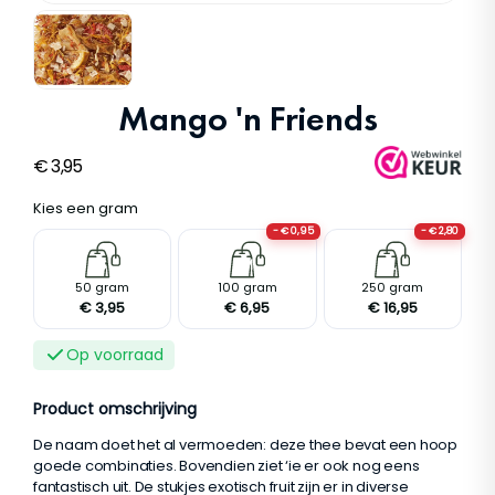
Mango 'n Friends
€
3,95
Kies een gram
- € 0,95
- € 2,80
S
M
L
50 gram
100 gram
250 gram
€ 3,95
€ 6,95
€ 16,95
Op voorraad
Product omschrijving
De naam doet het al vermoeden: deze thee bevat een hoop
goede combinaties. Bovendien ziet ‘ie er ook nog eens
fantastisch uit. De stukjes exotisch fruit zijn er in diverse