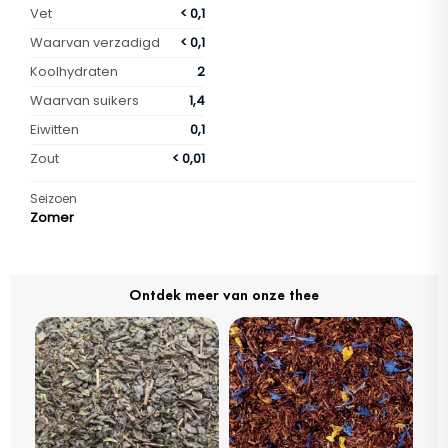
Vet
< 0,1
Waarvan verzadigd
< 0,1
Koolhydraten
2
Waarvan suikers
1,4
Eiwitten
0,1
Zout
< 0,01
Seizoen
Zomer
Ontdek meer van onze thee