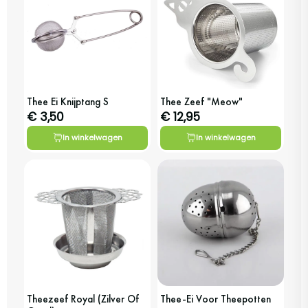
Thee Ei Knijptang S
Thee Zeef "Meow"
€ 3,50
€ 12,95
In winkelwagen
In winkelwagen
Theezeef Royal (Zilver Of
Thee-Ei Voor Theepotten